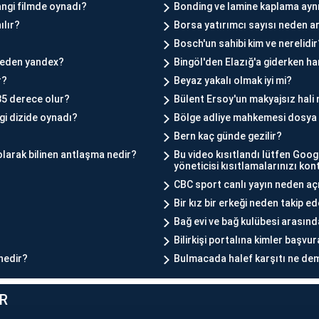
ngi filmde oynadı?
Bonding ve lamine kaplama ayn
ılır?
Borsa yatırımcı sayısı neden ar
Bosch'un sahibi kim ve nerelidir
neden yandex?
Bingöl'den Elazığ'a giderken ha
r?
Beyaz yakalı olmak iyi mi?
35 derece olur?
Bülent Ersoy'un makyajsız hali 
i dizide oynadı?
Bölge adliye mahkemesi dosya 
Bern kaç günde gezilir?
larak bilinen antlaşma nedir?
Bu video kısıtlandı lütfen Goo
yöneticisi kısıtlamalarınızı kon
CBC sport canlı yayın neden aç
Bir kız bir erkeği neden takip e
Bağ evi ve bağ kulübesi arasınd
Bilirkişi portalına kimler başvur
 nedir?
Bulmacada halef karşıtı ne de
R