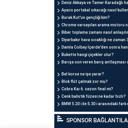
Deniz Akkaya ve Tamer Karadağlı ha
Ayaco portakal sıkacağı nasıl kullan
Burak Kut'un gençliği kim?
Chrome varsayılan arama motoru 
Biber toplama zamanı nasıl anlaşılı
Diyarbakır hava sıcaklığı ne zaman 
Damla Colbay İçerde'den sonra hang
Bukette hangi çiçekler olur?
Barışa son veren barış antlaşması o
Bel korse ne işe yarar?
Blok flüt çalmak zor mu?
Cobra Kaı 6. sezon final mi?
Cenk balistik füzesi ne kadar hızlı?
BMW 5.20 i ile 5.30 i arasındaki fark
SPONSOR BAĞLANTILA