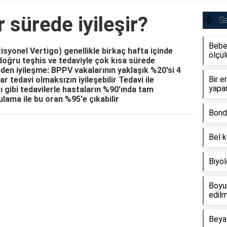
sürede iyileşir?
Sa
Bebek
syonel Vertigo) genellikle birkaç hafta içinde
ölçül
, doğru teşhis ve tedaviyle çok kısa sürede
inden iyileşme: BPPV vakalarının yaklaşık %20'si 4
Bir e
ar tedavi olmaksızın iyileşebilir Tedavi ile
yapa
 gibi tedavilerle hastaların %90'ında tam
ulama ile bu oran %95'e çıkabilir
Bond
Bel k
Biyo
Boyun
edilm
Beyaz