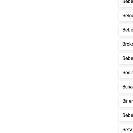
Bebe
Belo
Bebek
Broko
Bebek
Bos m
Buhar
Bir e
Bebek
Beta 