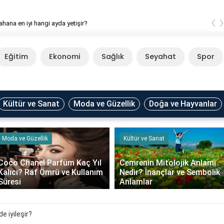
‹
ahana en iyi hangi ayda yetişir?
Eğitim
Ekonomi
Sağlık
Seyahat
Spor
Kültür ve Sanat
Moda ve Güzellik
Doğa ve Hayvanlar
Kültür ve Sanat
Faydalı Bilgiler
Cemrenin Mitolojik Anlamı
Begonvilin Çok Çiçek Açmas
Nedir? İnançlar ve Sembolik
İçin Ne Yapmak Gerekir?
Anlamlar
Bakım ve Püf Noktaları..
 iyileşir?