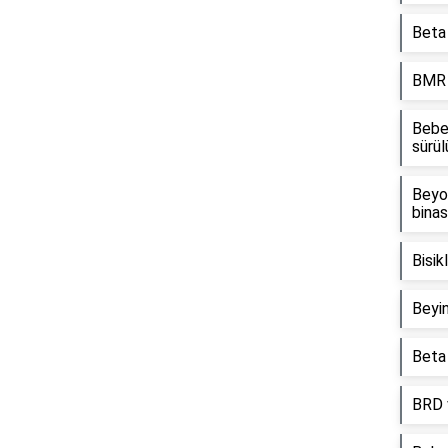
Beta 
BMR d
Bebe
sürül
Beyo
binas
Bisik
Beyin
Beta 
BRD 