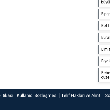
büyü
Bipa
Bel f
Burun
Bim t
Biyol
Bebe
düzel
olitikası
Kullanıcı Sözleşmesi
Telif Hakları ve Alıntı
So