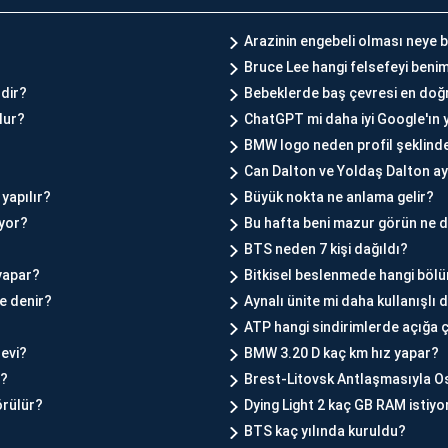
Arazinin engebeli olması neye b
Bruce Lee hangi felsefeyi beni
rdir?
Bebeklerde baş çevresi en doğr
lur?
ChatGPT mi daha iyi Google'ın 
BMW logo neden profil şeklind
Can Dalton ve Yoldaş Dalton ayn
yapılır?
Büyük nokta ne anlama gelir?
yor?
Bu hafta beni mazur görün ne
BTS neden 7 kişi dağıldı?
 yapar?
Bitkisel beslenmede hangi bölü
e denir?
Aynalı ünite mi daha kullanışlı
ATP hangi sindirimlerde açığa 
evi?
BMW 3.20 D kaç km hız yapar?
ı?
Brest-Litovsk Antlaşmasıyla Os
örülür?
Dying Light 2 kaç GB RAM istiyo
BTS kaç yılında kuruldu?