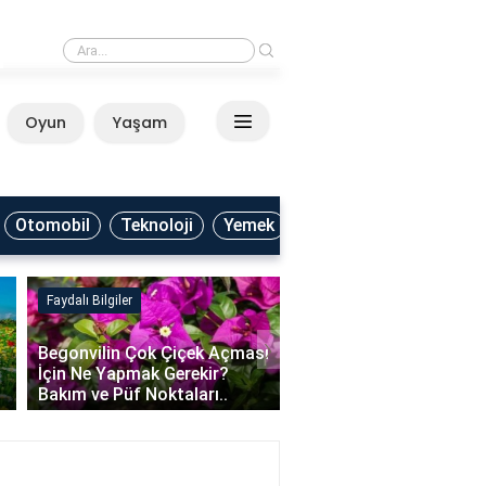
›
Bezelye ile hangi soğuk salata yapılır?
Oyun
Yaşam
Anasayfa
Otomobil
Teknoloji
Yemek
Ekonomi
Eğitim
›
ı
Bayrak Hisse Ne İş Yapar?
Asya ve Avrupa Neden İ
Faaliyet Alanı ve Şirket
Kıta Olarak Kabul Edilir
Profili
Tarihsel ve Coğrafi Ned