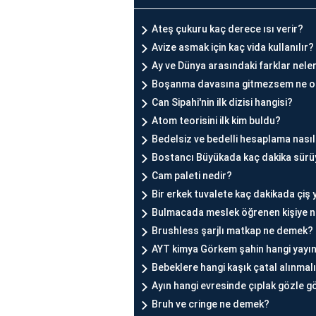
Ateş çukuru kaç derece ısı verir?
Avize asmak için kaç vida kullanılır?
Ay ve Dünya arasındaki farklar nele
Boşanma davasına gitmezsem ne o
Can Sipahi'nin ilk dizisi hangisi?
Atom teorisini ilk kim buldu?
Bedelsiz ve bedelli hesaplama nasıl 
Bostancı Büyükada kaç dakika sürü
Cam paleti nedir?
Bir erkek tuvalete kaç dakikada çiş
Bulmacada meslek öğrenen kişiye n
Brushless şarjlı matkap ne demek?
AYT kimya Görkem şahin hangi yayın
Bebeklere hangi kaşık çatal alınmal
Ayın hangi evresinde çıplak gözle g
Bruh ve cringe ne demek?