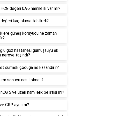
HCG değeri 0,96 hamilelik var mı?
eğeri kaç olursa tehlikeli?
klere güneş koruyucu ne zaman
ür?
ğlu göz hastanesi gümüşsuyu ek
ı nereye taşındı?
let sürmek çocuğa ne kazandırır?
 mr sonucu nasıl olmalı?
hCG 5 ve üzeri hamilelik belirtisi mi?
ve CRP aynı mı?