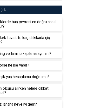
ğlık
lerde baş çevresi en doğru nasıl
ür?
rkek tuvalete kaç dakikada çiş
r?
ing ve lamine kaplama aynı mı?
orse ne işe yarar?
lojik yaş hesaplama doğru mu?
 ölçüsü alırken nelere dikkat
eli?
 lahana neye iyi gelir?