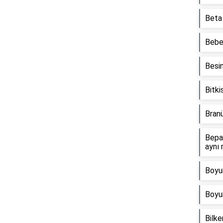
Beta 
Bebek
Besin
Bitki
Branü
Bepan
aynı 
Boyun
Boyun
Bilke