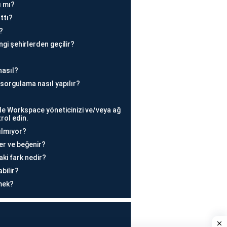
ı mı?
ttı?
?
ngi şehirlerden geçilir?
nasıl?
sorgulama nasıl yapılır?
gle Workspace yöneticinizi ve/veya ağ
trol edin.
ılmıyor?
der ve beğenir?
aki fark nedir?
abilir?
mek?