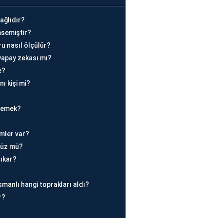
ağlıdır?
msemiştir?
u nasıl ölçülür?
yapay zekası mı?
e?
ı kişi mi?
 demek?
mler var?
 düz mü?
çıkar?
manlı hangi toprakları aldı?
r?