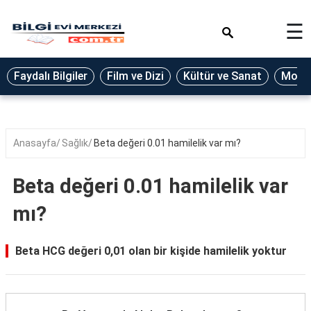
×
☰
Eğitim
Faydalı Bilgiler
Film ve Dizi
Kültür ve Sanat
Moda 
Ekonomi
Sağlık
Seyahat
Anasayfa
Sağlık
Beta değeri 0.01 hamilelik var mı?
Spor
Beta değeri 0.01 hamilelik var
Oyun
mı?
Yaşam
Hukuk
Beta HCG değeri 0,01 olan bir kişide hamilelik yoktur
Blog