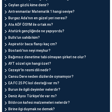
Ceylan gözlü kime denir?
Antrenmanlar Matematik 1 hangi seviye?
Burgaz Ada'nın en güzel yeri neresi?
Ata AÖF ÖSYM ile ortak mı?
Atatürk gençliğinde ne yapıyordu?
Bulls'un sahibi kim?
Aspiratör baca flanşı kaç cm?
Bostanlı'nın neyi meşhur?
Bağımsız denetime tabi olmayan şirket ne olur?
AYT sözel için hangi özet?
Cezayir'in resmi dili nedir?
Cansu Dere neden dizilerde oynamıyor?
EA FC 25 PC kol desteği var mı?
Burun ile ilgili deyimler nelerdir?
Deniz Ayısı Türkiye'de var mı?
Bıldırcın kafesi malzemeleri nelerdir?
Birine ilgi duymak ne demek?