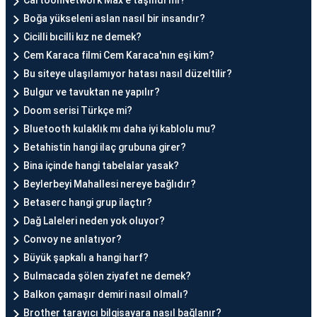
CartoonNetwork Max'e taşındı mı?
Boğa yükseleni aslan nasıl bir insandır?
Cicilli bıcilli kız ne demek?
Cem Karaca filmi Cem Karaca'nın eşi kim?
Bu siteye ulaşılamıyor hatası nasıl düzeltilir?
Bulgur ve tavuktan ne yapılır?
Doom serisi Türkçe mi?
Bluetooth kulaklık mı daha iyi kablolu mu?
Betahistin hangi ilaç grubuna girer?
Bina içinde hangi tabelalar yasak?
Beylerbeyi Mahallesi nereye bağlıdır?
Betaserc hangi grup ilaçtır?
Dağ Laleleri neden yok oluyor?
Convoy ne anlatıyor?
Büyük şapkalı a hangi harf?
Bulmacada şölen ziyafet ne demek?
Balkon çamaşır demiri nasıl olmalı?
Brother tarayıcı bilgisayara nasıl bağlanır?