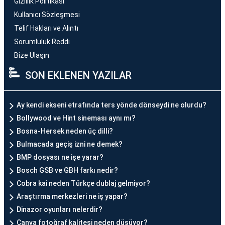
Gizlilik Politikası
Kullanıcı Sözleşmesi
Telif Hakları ve Alıntı
Sorumluluk Reddi
Bize Ulaşın
SON EKLENEN YAZILAR
Ay kendi ekseni etrafında ters yönde dönseydi ne olurdu?
Bollywood ve Hint sineması aynı mı?
Bosna-Hersek neden üç dilli?
Bulmacada geçiş izni ne demek?
BMP dosyası ne işe yarar?
Bosch GSB ve GBH farkı nedir?
Cobra kai neden Türkçe dublaj gelmiyor?
Araştırma merkezleri ne iş yapar?
Dinazor oyunları nelerdir?
Canva fotoğraf kalitesi neden düşüyor?