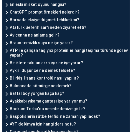
En eski misket oyunu hangisi?
ChatGPT prompt örnekleri nelerdir?
Borsada eksiye düşmek tehlikeli mi?
Atatürk Seferihisar'ı neden ziyaret etti?
Avicenna ne anlama gelir?
Braun temizlik suyu ne işe yarar?
ATP ile çalışan taşıyıcı proteinler hangi taşıma türünde görev
yapar?
Bisiklete takılan arka ışık ne işe yarar?
Aykırı düşünce ne demek felsefe?
Bilirkişi lisans kontrolü nasıl yapılır?
Bulmacada sömürge ne demek?
Battal boy yorgan kaça kaç?
Ayakkabı yıkama çantası işe yarıyor mu?
Bodrum Torba'da nerede denize girilir?
Başpolislerin rütbe terfisi ne zaman yapılacak?
AYT'de kimya için hangi ders notu?
Carousels neden atlı karınca denir?