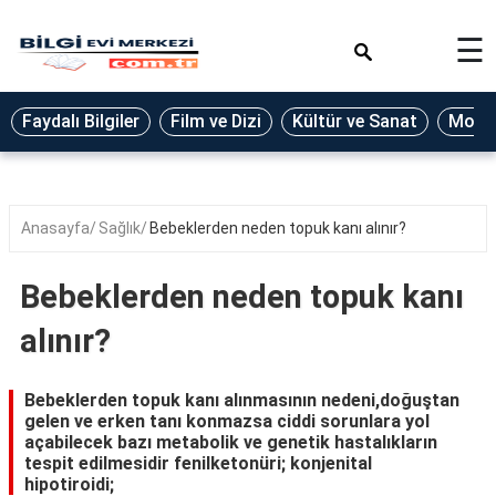
×
☰
Eğitim
Faydalı Bilgiler
Film ve Dizi
Kültür ve Sanat
Moda 
Ekonomi
Sağlık
Seyahat
Anasayfa
Sağlık
Bebeklerden neden topuk kanı alınır?
Spor
Bebeklerden neden topuk kanı
Oyun
alınır?
Yaşam
Hukuk
Bebeklerden topuk kanı alınmasının nedeni,doğuştan
gelen ve erken tanı konmazsa ciddi sorunlara yol
Blog
açabilecek bazı metabolik ve genetik hastalıkların
tespit edilmesidir fenilketonüri; konjenital
hipotiroidi;