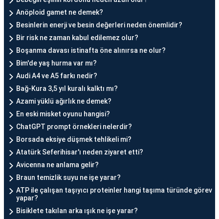
Anöploid gamet ne demek?
Besinlerin enerji ve besin değerleri neden önemlidir?
Bir risk ne zaman kabul edilemez olur?
Boşanma davası istinafta öne alınırsa ne olur?
Bim'de yaş hurma var mı?
Audi A4 ve A5 farkı nedir?
Bağ-Kura 3,5 yıl kuralı kalktı mı?
Azami yüklü ağırlık ne demek?
En eski misket oyunu hangisi?
ChatGPT prompt örnekleri nelerdir?
Borsada eksiye düşmek tehlikeli mi?
Atatürk Seferihisar'ı neden ziyaret etti?
Avicenna ne anlama gelir?
Braun temizlik suyu ne işe yarar?
ATP ile çalışan taşıyıcı proteinler hangi taşıma türünde görev
yapar?
Bisiklete takılan arka ışık ne işe yarar?