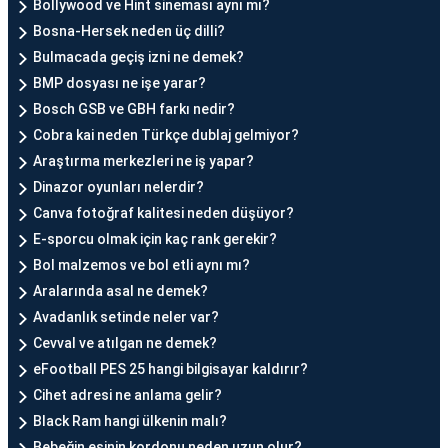
Bollywood ve Hint sineması aynı mı?
Bosna-Hersek neden üç dilli?
Bulmacada geçiş izni ne demek?
BMP dosyası ne işe yarar?
Bosch GSB ve GBH farkı nedir?
Cobra kai neden Türkçe dublaj gelmiyor?
Araştırma merkezleri ne iş yapar?
Dinazor oyunları nelerdir?
Canva fotoğraf kalitesi neden düşüyor?
E-sporcu olmak için kaç rank gerekir?
Bol malzemos ve bol etli aynı mı?
Aralarında asal ne demek?
Avadanlık setinde neler var?
Cevval ve atılgan ne demek?
eFootball PES 25 hangi bilgisayar kaldırır?
Cihet adresi ne anlama gelir?
Black Ram hangi ülkenin malı?
Bebeğin eşinin kordonu neden uzun olur?