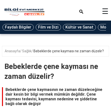
×
☰
Eğitim
Faydalı Bilgiler
Film ve Dizi
Kültür ve Sanat
Moda 
Ekonomi
Sağlık
Seyahat
Anasayfa
Sağlık
Bebeklerde çene kayması ne zaman düzelir?
Spor
Bebeklerde çene kayması ne
Oyun
zaman düzelir?
Yaşam
Hukuk
Bebeklerde çene kaymasının ne zaman düzeleceğine
dair kesin bir bilgi vermek mümkün değildir. Çene
Blog
kayması tedavisi, kaymanın nedenine ve şiddetine
bağlı olarak değişir