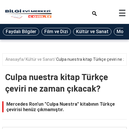
×
☰
Eğitim
Faydalı Bilgiler
Film ve Dizi
Kültür ve Sanat
Moda 
Ekonomi
Sağlık
Seyahat
Anasayfa
Kültür ve Sanat
Culpa nuestra kitap Türkçe çeviri ne z
Spor
Culpa nuestra kitap Türkçe
Oyun
çeviri ne zaman çıkacak?
Yaşam
Hukuk
Mercedes Ron'un "Culpa Nuestra" kitabının Türkçe
çevirisi henüz çıkmamıştır.
Blog